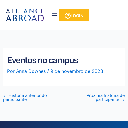
para o
Pular
conteúdo
para
LOGIN
o
conteúdo
Eventos no campus
Por
Anna Downes
/
9 de novembro de 2023
←
História anterior do
Próxima história de
participante
participante
→