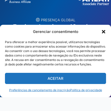
︎ PRESENÇA GLOBAL
Equipes locais em 10 países
Gerenciar consentimento
EUA
Irlanda
Para oferecer a melhor experiência possível, utilizamos tecnologias
como cookies para armazenar e/ou acessar informações do dispositivo.
Dubai
Polônia
Ao consentir com o uso dessas tecnologias, você nos permite processar
dados como o comportamento de navegação ou IDs exclusivos neste
site. A recusa em dar consentimento ou a revogação do consentimento
México
Austrália
já dado pode afetar negativamente certos recursos e funções.
Espanha
S. África
ACEITAR
Brasil/Mercosul
Portugal
Preferências de cancelamento de inscrição
Política de privacidade
Encontre a equipe mais próxima →
Português Brasileiro
© Copyright 2026 Alliance Abroad. Todos os direitos reservados.