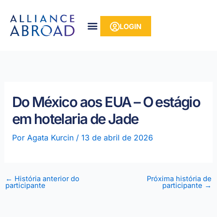
para o
Pular
conteúdo
para
LOGIN
o
conteúdo
Do México aos EUA – O estágio
em hotelaria de Jade
Por
Agata Kurcin
/
13 de abril de 2026
←
História anterior do
Próxima história de
participante
participante
→