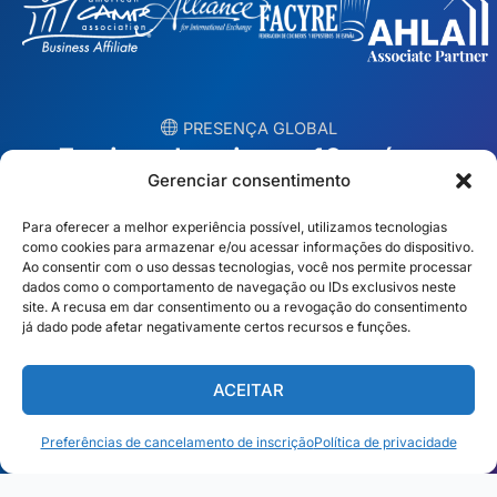
︎ PRESENÇA GLOBAL
Equipes locais em 10 países
Gerenciar consentimento
EUA
Irlanda
Para oferecer a melhor experiência possível, utilizamos tecnologias
como cookies para armazenar e/ou acessar informações do dispositivo.
Dubai
Polônia
Ao consentir com o uso dessas tecnologias, você nos permite processar
dados como o comportamento de navegação ou IDs exclusivos neste
site. A recusa em dar consentimento ou a revogação do consentimento
México
Austrália
já dado pode afetar negativamente certos recursos e funções.
Espanha
S. África
ACEITAR
Brasil/Mercosul
Portugal
Preferências de cancelamento de inscrição
Política de privacidade
Encontre a equipe mais próxima →
Português Brasileiro