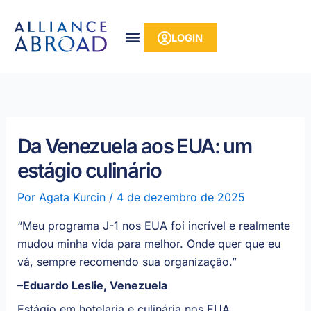
para o
Pular
conteúdo
para
LOGIN
o
conteúdo
Da Venezuela aos EUA: um
estágio culinário
Por
Agata Kurcin
/
4 de dezembro de 2025
“Meu programa J-1 nos EUA foi incrível e realmente
mudou minha vida para melhor. Onde quer que eu
vá, sempre recomendo sua organização.”
–Eduardo Leslie, Venezuela
Estágio em hotelaria e culinária nos EUA