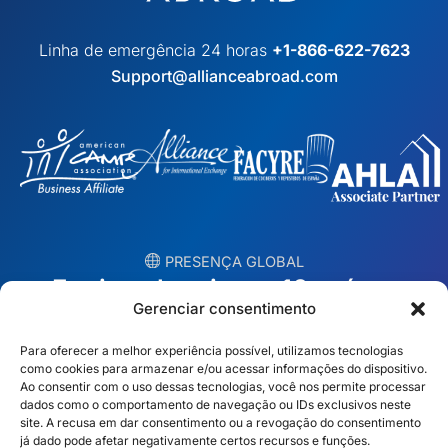
Linha de emergência 24 horas
+1-866-622-7623
Support@allianceabroad.com
︎ PRESENÇA GLOBAL
Equipes locais em 10 países
Gerenciar consentimento
EUA
Irlanda
Para oferecer a melhor experiência possível, utilizamos tecnologias
como cookies para armazenar e/ou acessar informações do dispositivo.
Dubai
Polônia
Ao consentir com o uso dessas tecnologias, você nos permite processar
dados como o comportamento de navegação ou IDs exclusivos neste
site. A recusa em dar consentimento ou a revogação do consentimento
México
Austrália
já dado pode afetar negativamente certos recursos e funções.