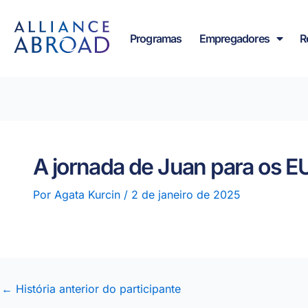
para o
Pular
conteúdo
para
Programas
Empregadores
R
o
conteúdo
A jornada de Juan para os 
Por
Agata Kurcin
/
2 de janeiro de 2025
←
História anterior do participante