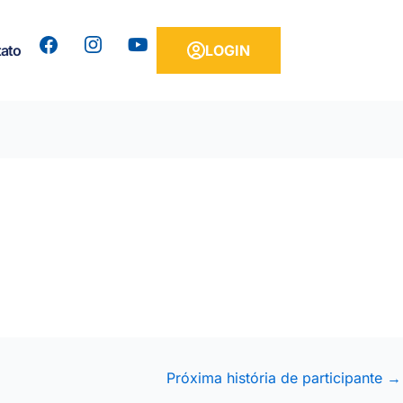
Y
ato
LOGIN
o
u
t
u
b
e
Próxima história de participante
→