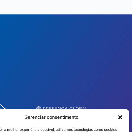
︎ PRESENÇA GLOBAL
Equipes locais em 10
Gerenciar consentimento
países
er a melhor experiência possível, utilizamos tecnologias como cookies