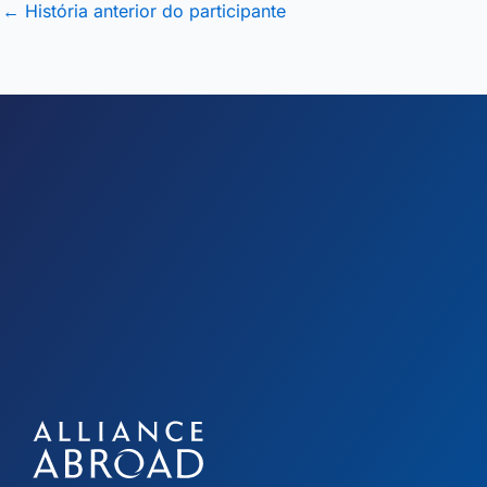
←
História anterior do participante