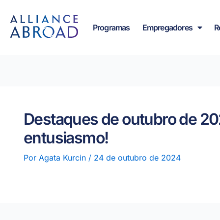
para o
Pular
conteúdo
para
Programas
Empregadores
R
o
conteúdo
Destaques de outubro de 202
entusiasmo!
Por
Agata Kurcin
/
24 de outubro de 2024