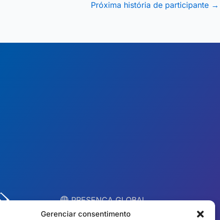
Próxima história de participante
→
︎ PRESENÇA GLOBAL
Equipes locais em 10
Gerenciar consentimento