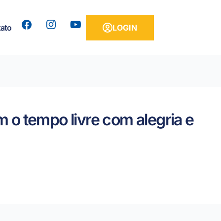
Y
ato
LOGIN
o
u
t
u
b
e
o tempo livre com alegria e