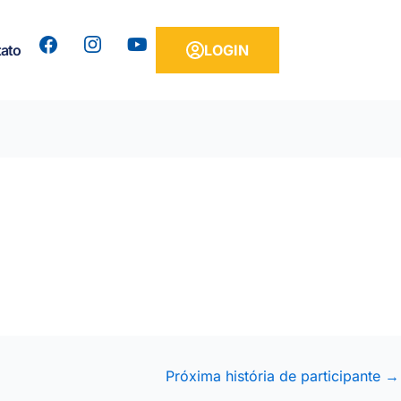
Y
ato
LOGIN
o
u
t
u
b
e
Próxima história de participante
→