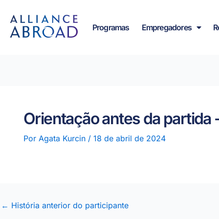
para o
Pular
conteúdo
para
Programas
Empregadores
R
o
conteúdo
Orientação antes da partida 
Por
Agata Kurcin
/
18 de abril de 2024
←
História anterior do participante