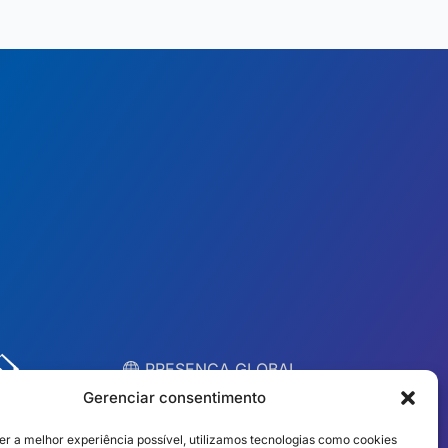
︎ PRESENÇA GLOBAL
Equipes locais em 10
Gerenciar consentimento
países
er a melhor experiência possível, utilizamos tecnologias como cookies