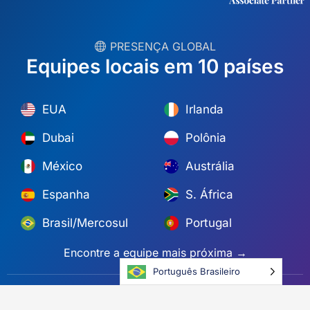
︎ PRESENÇA GLOBAL
Equipes locais em 10 países
EUA
Irlanda
Dubai
Polônia
México
Austrália
Espanha
S. África
Brasil/Mercosul
Portugal
Encontre a equipe mais próxima →
Português Brasileiro
© Copyright 2026 Alliance Abroad. Todos os direitos reservados.
Web design
por: Rob&Paul.