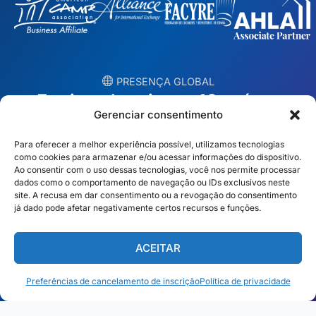
︎ PRESENÇA GLOBAL
Equipes locais em 10 países
Gerenciar consentimento
EUA
Irlanda
Para oferecer a melhor experiência possível, utilizamos tecnologias
como cookies para armazenar e/ou acessar informações do dispositivo.
Dubai
Polônia
Ao consentir com o uso dessas tecnologias, você nos permite processar
dados como o comportamento de navegação ou IDs exclusivos neste
site. A recusa em dar consentimento ou a revogação do consentimento
México
Austrália
já dado pode afetar negativamente certos recursos e funções.
Espanha
S. África
ACEITAR
Brasil/Mercosul
Portugal
Preferências de cancelamento de inscrição
Política de privacidade
Encontre a equipe mais próxima →
Português Brasileiro