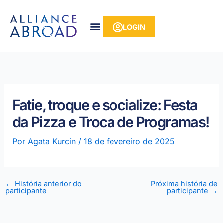
para o
Pular
conteúdo
para
LOGIN
o
conteúdo
Fatie, troque e socialize: Festa
da Pizza e Troca de Programas!
Por
Agata Kurcin
/
18 de fevereiro de 2025
←
História anterior do
Próxima história de
participante
participante
→