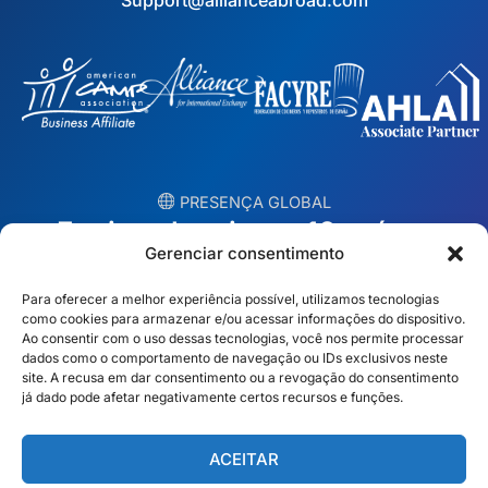
Support@allianceabroad.com
︎ PRESENÇA GLOBAL
Equipes locais em 10 países
Gerenciar consentimento
EUA
Irlanda
Para oferecer a melhor experiência possível, utilizamos tecnologias
como cookies para armazenar e/ou acessar informações do dispositivo.
Dubai
Polônia
Ao consentir com o uso dessas tecnologias, você nos permite processar
dados como o comportamento de navegação ou IDs exclusivos neste
site. A recusa em dar consentimento ou a revogação do consentimento
México
Austrália
já dado pode afetar negativamente certos recursos e funções.
Espanha
S. África
ACEITAR
Brasil/Mercosul
Portugal