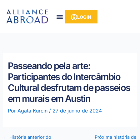
para o
Pular
conteúdo
para
LOGIN
o
conteúdo
Passeando pela arte:
Participantes do Intercâmbio
Cultural desfrutam de passeios
em murais em Austin
Por
Agata Kurcin
/
27 de junho de 2024
←
História anterior do
Próxima história de