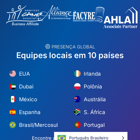
︎ PRESENÇA GLOBAL
Equipes locais em 10 países
EUA
Irlanda
Dubai
Polônia
México
Austrália
Espanha
S. África
Brasil/Mercosul
Portugal
Encontre a equipe mais próxima →
Português Brasileiro