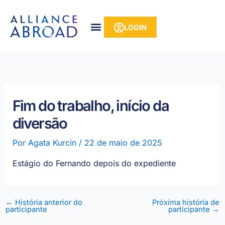
para o
Pular
conteúdo
para
LOGIN
o
conteúdo
Fim do trabalho, início da
diversão
Por
Agata Kurcin
/
22 de maio de 2025
Estágio do Fernando depois do expediente
←
História anterior do
Próxima história de
participante
participante
→