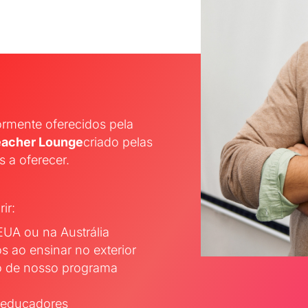
ormente oferecidos pela
eacher Lounge
criado pelas
 a oferecer.
ir:
UA ou na Austrália
 ao ensinar no exterior
io de nosso programa
 educadores