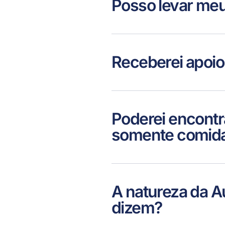
Posso levar meu
Receberei apoio
Poderei encontra
somente comida
A natureza da A
dizem?