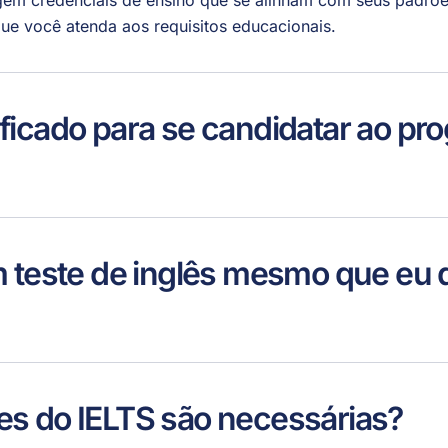
gem credenciais de ensino que se alinham com seus padrõe
 que você atenda aos requisitos educacionais.
ficado para se candidatar ao p
m teste de inglês mesmo que eu 
s do IELTS são necessárias?