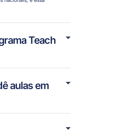
s nacionais, e essa
rograma Teach
dê aulas em