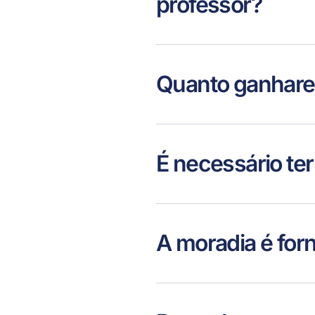
professor?
Quanto ganhare
É necessário te
A moradia é for