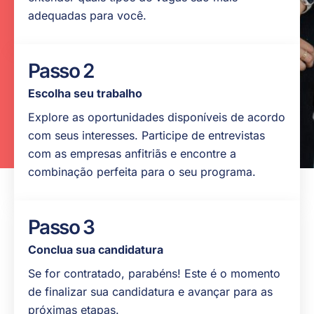
obter
integral
adequadas para você.
mais
Fala
informações
inglês
Passo 2
em nível
VEJA
NOSSA
Escolha seu trabalho
conversacional
PÁGINA DE
RECURSOS
Explore as oportunidades disponíveis de acordo
com seus interesses. Participe de entrevistas
com as empresas anfitriãs e encontre a
combinação perfeita para o seu programa.
Passo 3
Conclua sua candidatura
Se for contratado, parabéns! Este é o momento
de finalizar sua candidatura e avançar para as
próximas etapas.