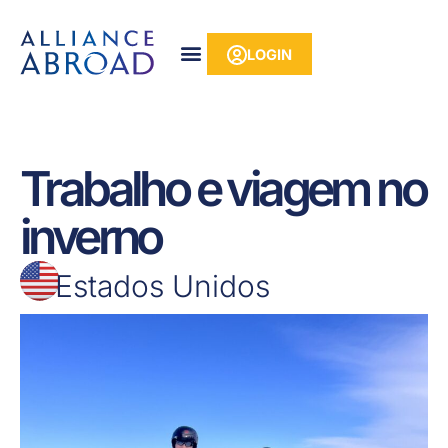
para o
Pular
conteúdo
para
LOGIN
o
conteúdo
Trabalho e viagem no
inverno
Estados Unidos