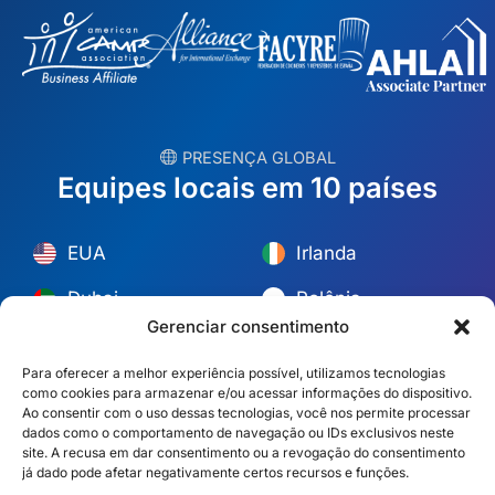
︎ PRESENÇA GLOBAL
Equipes locais em 10 países
EUA
Irlanda
Dubai
Polônia
Gerenciar consentimento
México
Austrália
Para oferecer a melhor experiência possível, utilizamos tecnologias
Espanha
S. África
como cookies para armazenar e/ou acessar informações do dispositivo.
Ao consentir com o uso dessas tecnologias, você nos permite processar
Brasil/Mercosul
Portugal
dados como o comportamento de navegação ou IDs exclusivos neste
site. A recusa em dar consentimento ou a revogação do consentimento
já dado pode afetar negativamente certos recursos e funções.
Encontre a equipe mais próxima →