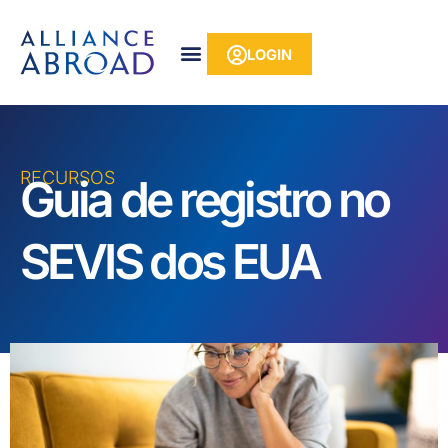
para o
Pular
conteúdo
para
LOGIN
o
conteúdo
RECURSOS
Guia de registro no
SEVIS dos EUA