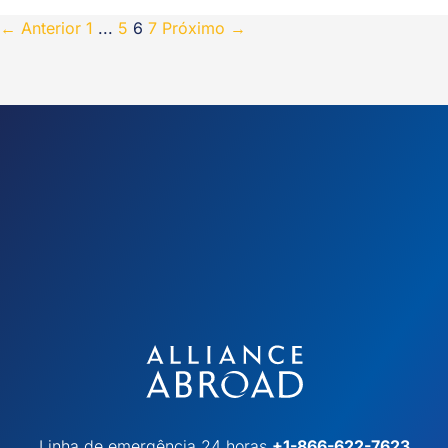
←
Anterior
1
...
5
6
7
Próximo
→
Linha de emergência 24 horas
+1-866-622-7623