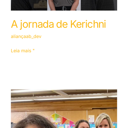
A jornada de Kerichni
aliançaab_dev
Leia mais "