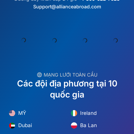
︎ MẠNG LƯỚI TOÀN CẦU
Các đội địa phương tại 10
quốc gia
MỸ
Ireland
Dubai
Ba Lan
México
Úc
España
S. Châu Phi
Brazil/Mercosur
Bồ Đào Nha
Tìm đội ngũ tại địa phương của bạn →