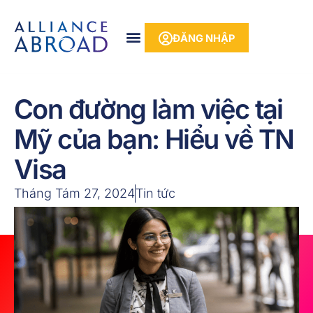
Bỏ
phần
để
nội
ĐĂNG NHẬP
qua
dung
phần
nội
dung
Con đường làm việc tại
Mỹ của bạn: Hiểu về TN
Visa
Tháng Tám 27, 2024
Tin tức