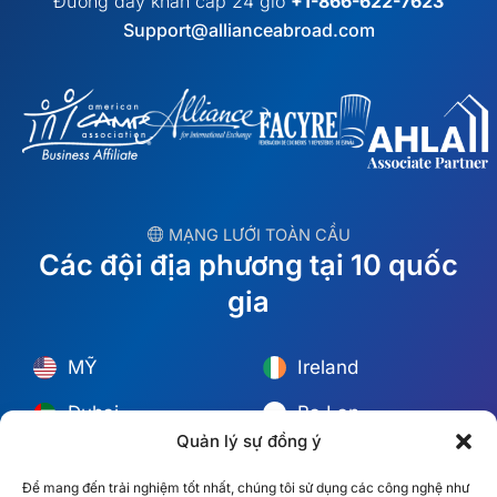
Đường dây khẩn cấp 24 giờ
+1-866-622-7623
Support@allianceabroad.com
︎ MẠNG LƯỚI TOÀN CẦU
Các đội địa phương tại 10 quốc
gia
MỸ
Ireland
Dubai
Ba Lan
Quản lý sự đồng ý
México
Úc
Để mang đến trải nghiệm tốt nhất, chúng tôi sử dụng các công nghệ như