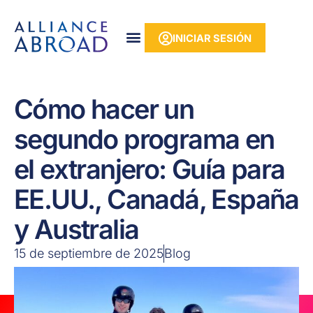
Ir
contenido
al
INICIAR SESIÓN
contenido
Cómo hacer un
segundo programa en
el extranjero: Guía para
EE.UU., Canadá, España
y Australia
15 de septiembre de 2025
Blog