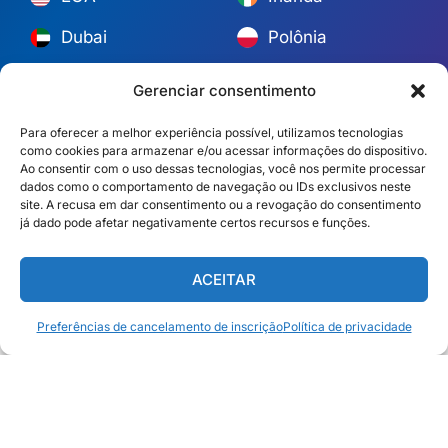
México
Austrália
Espanha
S. África
Gerenciar consentimento
Brasil/Mercosul
Portugal
Para oferecer a melhor experiência possível, utilizamos tecnologias
como cookies para armazenar e/ou acessar informações do dispositivo.
Encontre a equipe mais próxima →
Ao consentir com o uso dessas tecnologias, você nos permite processar
dados como o comportamento de navegação ou IDs exclusivos neste
site. A recusa em dar consentimento ou a revogação do consentimento
© Copyright 2026 Alliance Abroad. Todos os direitos reservados.
já dado pode afetar negativamente certos recursos e funções.
Web design
por: Rob&Paul.
Isenção de responsabilidade
Política de privacidade
ACEITAR
Preferências de cancelamento de inscrição
Política de privacidade
Português Brasileiro