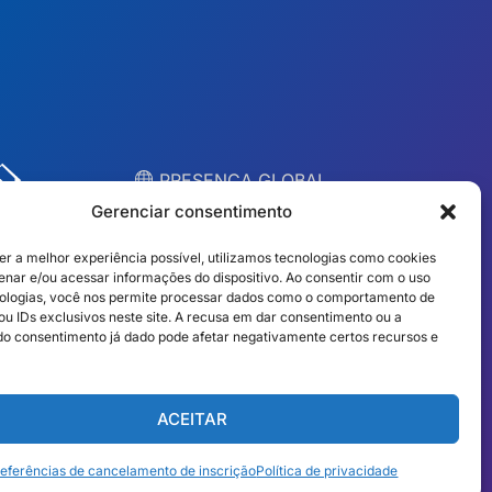
︎ PRESENÇA GLOBAL
Equipes locais em 10
Gerenciar consentimento
países
er a melhor experiência possível, utilizamos tecnologias como cookies
nar e/ou acessar informações do dispositivo. Ao consentir com o uso
ologias, você nos permite processar dados como o comportamento de
EUA
Irlanda
u IDs exclusivos neste site. A recusa em dar consentimento ou a
o consentimento já dado pode afetar negativamente certos recursos e
Dubai
Polônia
México
Austrália
ACEITAR
Espanha
S. África
eferências de cancelamento de inscrição
Política de privacidade
Brasil/Mercosul
Portugal
Português Brasileiro