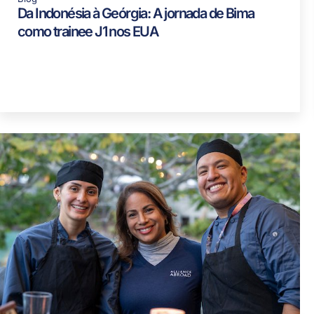
Da Indonésia à Geórgia: A jornada de Bima
como trainee J1 nos EUA