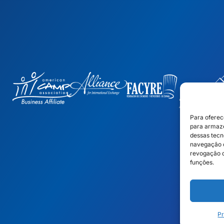
Para oferec
para armaze
dessas tecn
navegação o
revogação d
funções.
Pr