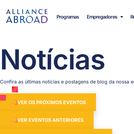
para o
Pular
conteúdo
para
Programas
Empregadores
R
o
conteúdo
Notícias
Confira as últimas notícias e postagens de blog da nossa e
VER OS PRÓXIMOS EVENTOS
VER EVENTOS ANTERIORES