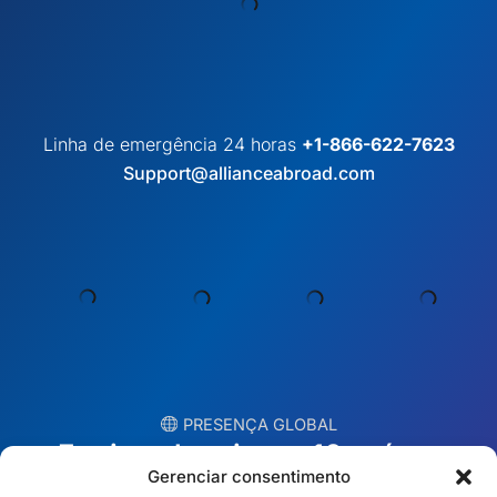
Linha de emergência 24 horas
+1-866-622-7623
Support@allianceabroad.com
︎ PRESENÇA GLOBAL
Equipes locais em 10 países
EUA
Irlanda
Dubai
Polônia
Gerenciar consentimento
México
Austrália