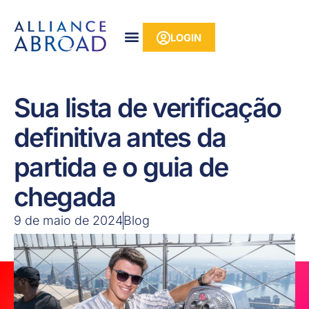
para o
Pular
conteúdo
para
LOGIN
o
conteúdo
Sua lista de verificação
definitiva antes da
partida e o guia de
chegada
9 de maio de 2024
Blog