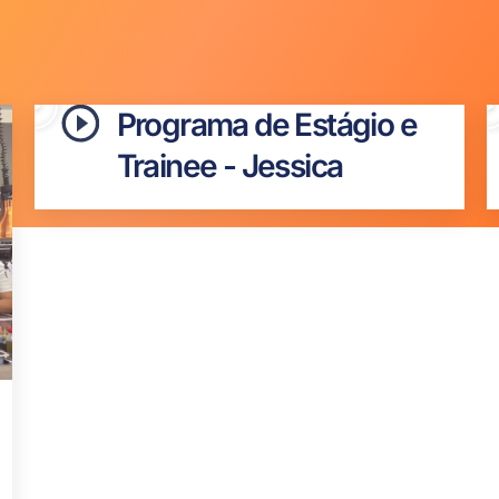
Página
Programa de Estágio e
Página
Página
Página
Página
Página
Página
Página
Página
Página
Trainee - Jessica