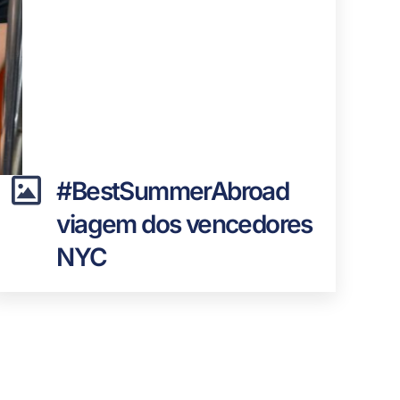
#BestSummerAbroad
viagem dos vencedores
NYC