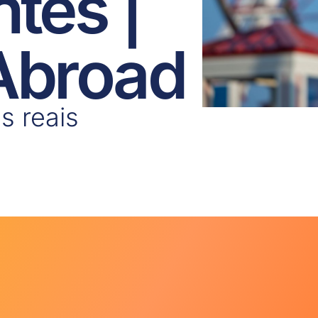
ntes |
 Abroad
s reais