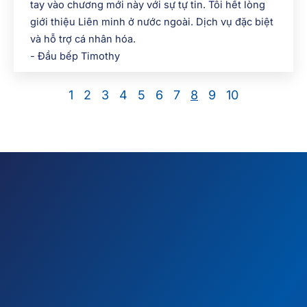
tay vào chương mới này với sự tự tin. Tôi hết lòng
giới thiệu Liên minh ở nước ngoài. Dịch vụ đặc biệt
và hỗ trợ cá nhân hóa.
- Đầu bếp Timothy
1
2
3
4
5
6
7
8
9
10