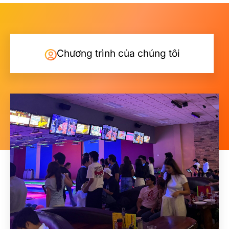
Chương trình của chúng tôi
Trang
Trang
Trang
Trang
Trang
Trang
Trang
Trang
Trang
Trang