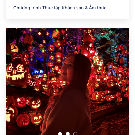
Chương trình Thực tập Khách sạn & Ẩm thực