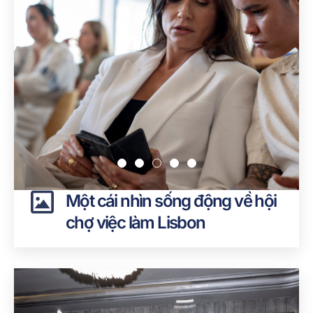
Một cái nhìn sống động về hội
chợ việc làm Lisbon