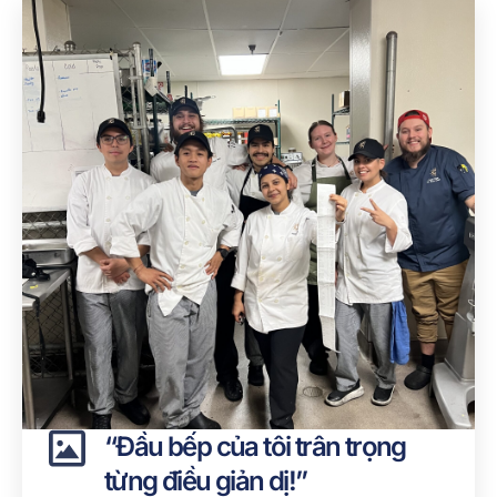
“Đầu bếp của tôi trân trọng
từng điều giản dị!”