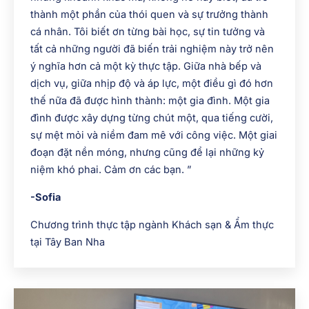
thành một phần của thói quen và sự trưởng thành
cá nhân. Tôi biết ơn từng bài học, sự tin tưởng và
tất cả những người đã biến trải nghiệm này trở nên
ý nghĩa hơn cả một kỳ thực tập. Giữa nhà bếp và
dịch vụ, giữa nhịp độ và áp lực, một điều gì đó hơn
thế nữa đã được hình thành: một gia đình. Một gia
đình được xây dựng từng chút một, qua tiếng cười,
sự mệt mỏi và niềm đam mê với công việc. Một giai
đoạn đặt nền móng, nhưng cũng để lại những kỷ
niệm khó phai. Cảm ơn các bạn.
”
-Sofia
Chương trình thực tập ngành Khách sạn & Ẩm thực
tại Tây Ban Nha