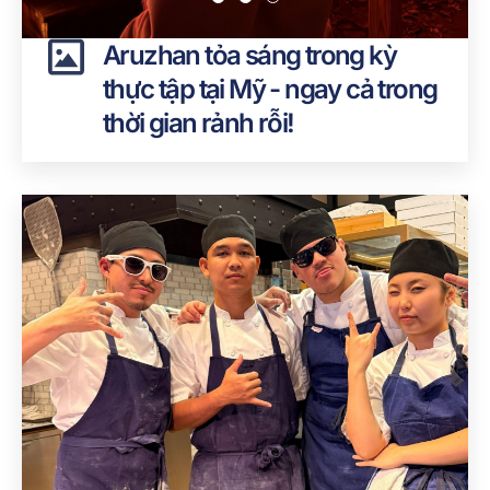
Aruzhan tỏa sáng trong kỳ
thực tập tại Mỹ - ngay cả trong
thời gian rảnh rỗi!