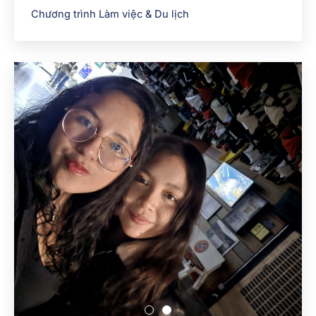
Chương trình Làm việc & Du lịch