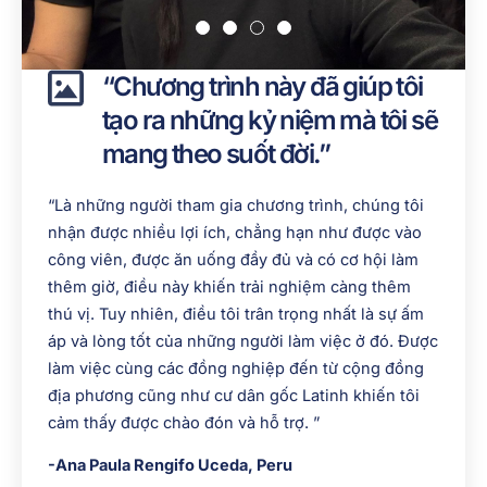
“Chương trình này đã giúp tôi
tạo ra những kỷ niệm mà tôi sẽ
mang theo suốt đời.”
“Là những người tham gia chương trình, chúng tôi
nhận được nhiều lợi ích, chẳng hạn như được vào
công viên, được ăn uống đầy đủ và có cơ hội làm
thêm giờ, điều này khiến trải nghiệm càng thêm
thú vị. Tuy nhiên, điều tôi trân trọng nhất là sự ấm
áp và lòng tốt của những người làm việc ở đó. Được
làm việc cùng các đồng nghiệp đến từ cộng đồng
địa phương cũng như cư dân gốc Latinh khiến tôi
cảm thấy được chào đón và hỗ trợ.
”
-Ana Paula Rengifo Uceda, Peru