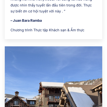
được nhìn thấy tuyết lần đầu tiên trong đời. Thực
sự biết ơn cơ hội tuyệt vời này
.
”
–
Juan Bara Ramba
Chương trình Thực tập Khách sạn & Ẩm thực