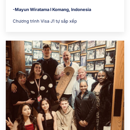
-Mayun Wiratama I Komang, Indonesia
Chương trình Visa J1 tự sắp xếp