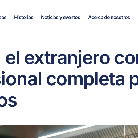
sos
Historias
Noticias y eventos
Acerca de nosotros
 el extranjero c
sional completa 
os