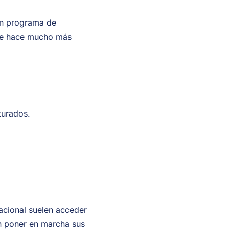
 Un programa de
y te hace mucho más
turados.
acional suelen acceder
en poner en marcha sus