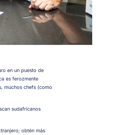
duro en un puesto de
ica es ferozmente
ás, muchos chefs (como
buscan sudafricanos
xtranjero; obtén más