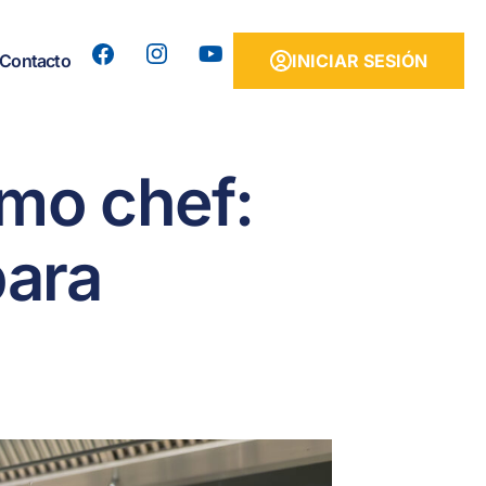
Y
Contacto
INICIAR SESIÓN
o
u
t
u
b
e
omo chef:
para