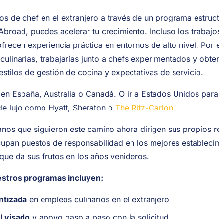
bajos de chef en el extranjero a través de un programa estr
broad, puedes acelerar tu crecimiento. Incluso los trabajos
o ofrecen experiencia práctica en entornos de alto nivel. Por
culinarias, trabajarías junto a chefs experimentados y obte
stilos de gestión de cocina y expectativas de servicio.
 en España, Australia o Canadá. O ir a Estados Unidos para
de lujo como Hyatt, Sheraton o
The Ritz-Carlon
.
nos que siguieron este camino ahora dirigen sus propios r
ocupan puestos de responsabilidad en los mejores establecim
 que da sus frutos en los años venideros.
uestros programas incluyen:
ntizada
en empleos culinarios en el extranjero
l visado
y apoyo paso a paso con la solicitud