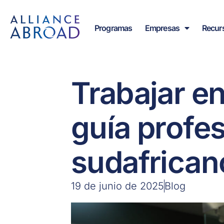
Ir
contenido
al
Programas
Empresas
Recur
contenido
Trabajar en
guía profe
sudafrican
19 de junio de 2025
Blog