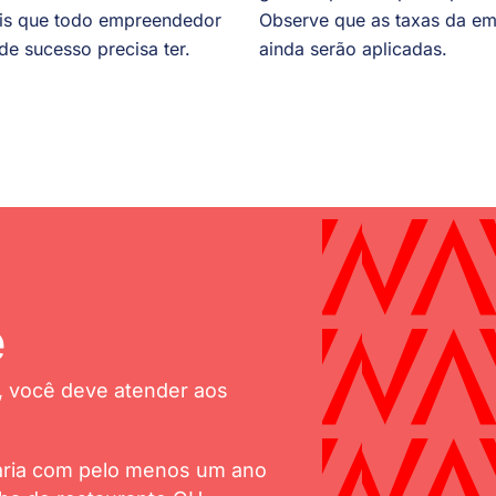
is que todo empreendedor
Observe que as taxas da e
 de sucesso precisa ter.
ainda serão aplicadas.
e
a, você deve atender aos
ária com pelo menos um ano