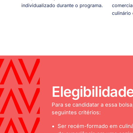
individualizado durante o programa.
comercia
culinário
Elegibilidad
Para se candidatar a essa bols
seguintes critérios:
Ser recém-formado em culin