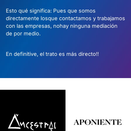
Esto qué significa: Pues que somos
directamente losque contactamos y trabajamos
con las empresas, nohay ninguna mediación
de por medio.
En definitive, el trato es más directo!!