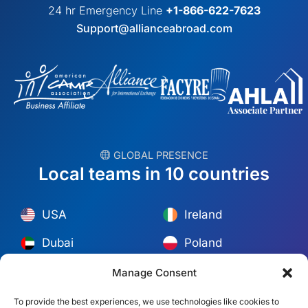
24 hr Emergency Line
+1-866-622-7623
Support@allianceabroad.com
︎ GLOBAL PRESENCE
Local teams in 10 countries
USA
Ireland
Dubai
Poland
México
Australia
Manage Consent
España
S. Africa
To provide the best experiences, we use technologies like cookies to