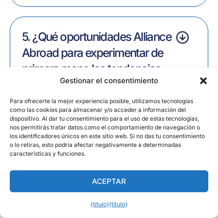
5. ¿Qué oportunidades Alliance
Abroad para experimentar de
primera mano las tendencias
Gestionar el consentimiento
gastronómicas de 2025?
Para ofrecerte la mejor experiencia posible, utilizamos tecnologías
como las cookies para almacenar y/o acceder a información del
dispositivo. Al dar tu consentimiento para el uso de estas tecnologías,
Comparte:
nos permitirás tratar datos como el comportamiento de navegación o
los identificadores únicos en este sitio web. Si no das tu consentimiento
o lo retiras, esto podría afectar negativamente a determinadas
características y funciones.
Contenidos Relacionados
ACEPTAR
{título}
{título}
Español (América Latina)