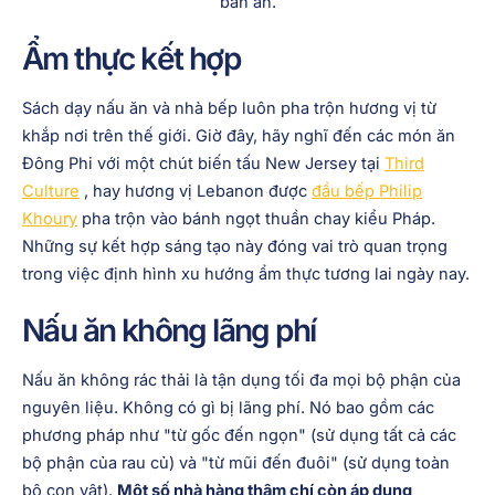
Ẩm thực kết hợp
Sách dạy nấu ăn và nhà bếp luôn pha trộn hương vị từ
khắp nơi trên thế giới. Giờ đây, hãy nghĩ đến các món ăn
Đông Phi với một chút biến tấu New Jersey tại
Third
Culture
, hay hương vị Lebanon được
đầu bếp Philip
Khoury
pha trộn vào bánh ngọt thuần chay kiểu Pháp.
Những sự kết hợp sáng tạo này đóng vai trò quan trọng
trong việc định hình xu hướng ẩm thực tương lai ngày nay.
Nấu ăn không lãng phí
Nấu ăn không rác thải là tận dụng tối đa mọi bộ phận của
nguyên liệu. Không có gì bị lãng phí. Nó bao gồm các
phương pháp như "từ gốc đến ngọn" (sử dụng tất cả các
bộ phận của rau củ) và "từ mũi đến đuôi" (sử dụng toàn
bộ con vật).
Một số nhà hàng thậm chí còn áp dụng