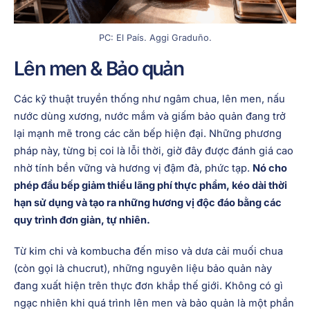
PC: El País. Aggi Graduño.
Lên men & Bảo quản
Các kỹ thuật truyền thống như ngâm chua, lên men, nấu
nước dùng xương, nước mắm và giấm bảo quản đang trở
lại mạnh mẽ trong các căn bếp hiện đại. Những phương
pháp này, từng bị coi là lỗi thời, giờ đây được đánh giá cao
nhờ tính bền vững và hương vị đậm đà, phức tạp.
Nó cho
phép đầu bếp giảm thiểu lãng phí thực phẩm, kéo dài thời
hạn sử dụng và tạo ra những hương vị độc đáo bằng các
quy trình đơn giản, tự nhiên.
Từ kim chi và kombucha đến miso và dưa cải muối chua
(còn gọi là chucrut), những nguyên liệu bảo quản này
đang xuất hiện trên thực đơn khắp thế giới. Không có gì
ngạc nhiên khi quá trình lên men và bảo quản là một phần