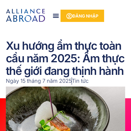
Bỏ
phần
để
nội
ĐĂNG NHẬP
qua
dung
phần
nội
dung
Xu hướng ẩm thực toàn
cầu năm 2025: Ẩm thực
thế giới đang thịnh hành
Ngày 15 tháng 7 năm 2025
Tin tức