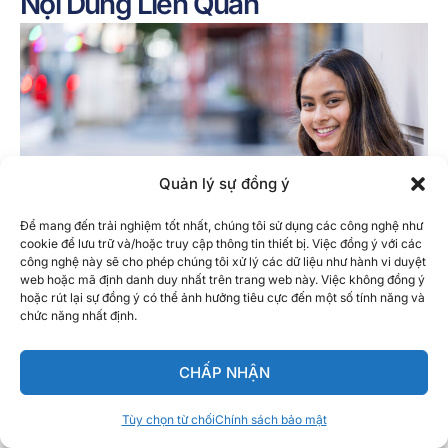
Nội Dung Liên Quan
Quản lý sự đồng ý
Để mang đến trải nghiệm tốt nhất, chúng tôi sử dụng các công nghệ như
cookie để lưu trữ và/hoặc truy cập thông tin thiết bị. Việc đồng ý với các
công nghệ này sẽ cho phép chúng tôi xử lý các dữ liệu như hành vi duyệt
web hoặc mã định danh duy nhất trên trang web này. Việc không đồng ý
hoặc rút lại sự đồng ý có thể ảnh hưởng tiêu cực đến một số tính năng và
chức năng nhất định.
Tin tức
Visa J1 Hoa Kỳ: Hướng dẫn dành cho sinh
viên Bồ Đào Nha
CHẤP NHẬN
Tùy chọn từ chối
Chính sách bảo mật
Tiếng Việt